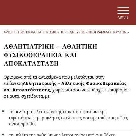
Skip to main navigation
Skip to main content
Skip to page footer
MENU
ΑΡΧΙΚΗ
»
ΠΜΣ ΒΙΟΛΟΓΙΑ ΤΗΣ ΑΣΚΗΣΗΣ
»
ΕΙΔΙΚΕΥΣΕΙΣ - ΠΡΟΓΡΑΜΜΑ ΣΠΟΥΔΩΝ
»
ΑΘΛΗΤΙΑΤΡΙΚΗ – ΑΘΛΗΤΙΚΗ
ΦΥΣΙΚΟΘΕΡΑΠΕΙΑ ΚΑΙ
ΑΠΟΚΑΤΑΣΤΑΣΗ
Ορισμένα από τα αντικείμενα που μελετώνται, στην
ειδίκευση
Αθλητιατρικής – Αθλητικής Φυσικοθεραπείας
και Αποκατάστασης
, χωρίς ωστόσο να υπάρχει περιορισμός
σε αυτά, σχετίζονται με
τη μελέτη της λειτουργικής ικανότητας ατόμων με
υφιστάμενες ή προκλητές σκελετικές ασυμμετριές και μυϊκές
ανισορροπίες
τη μελέτη της ανθρώπινης λειτουργίας υπό συνθήκες